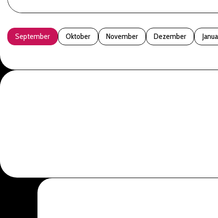
September
Oktober
November
Dezember
Janua