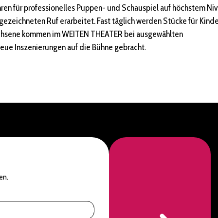
Jahren für professionelles Puppen- und Schauspiel auf höchstem Ni
sgezeichneten Ruf erarbeitet. Fast täglich werden Stücke für Kind
wachsene kommen im WEITEN THEATER bei ausgewählten
neue Inszenierungen auf die Bühne gebracht.
en.
N
a
m