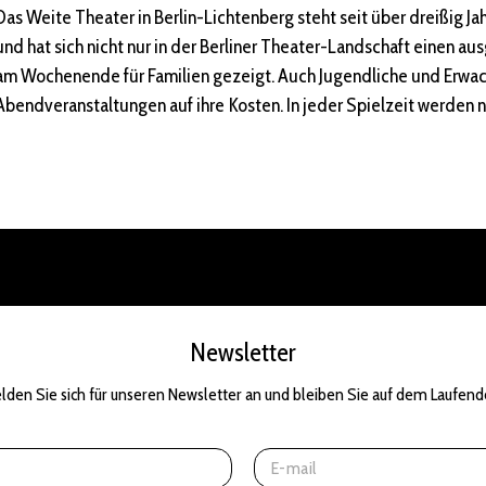
Das Weite Theater in Berlin-Lichtenberg steht seit über dreißig 
und hat sich nicht nur in der Berliner Theater-Landschaft einen au
am Wochenende für Familien gezeigt. Auch Jugendliche und Er
Abendveranstaltungen auf ihre Kosten. In jeder Spielzeit werden 
Newsletter
lden Sie sich für unseren Newsletter an und bleiben Sie auf dem Laufend
E
m