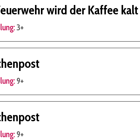
Feuerwehr wird der Kaffee kalt
lung:
3+
chenpost
lung:
9+
chenpost
lung:
9+