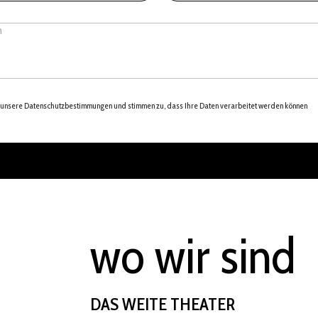
a
i
l
*
e unsere Datenschutzbestimmungen und stimmen zu, dass Ihre Daten verarbeitet werden können
wo wir sind
DAS WEITE THEATER