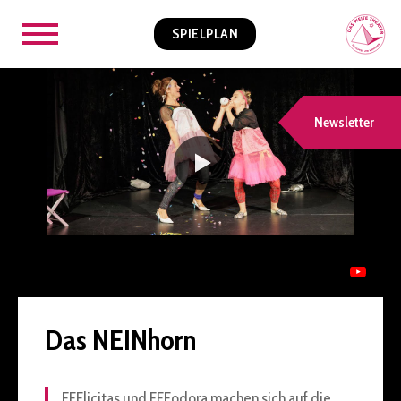
SPIELPLAN
Newsletter
Das NEINhorn
FEElicitas und FEEodora machen sich auf die