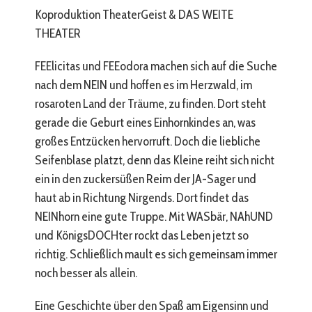
Koproduktion TheaterGeist & DAS WEITE
THEATER
FEElicitas und FEEodora machen sich auf die Suche
nach dem NEIN und hoffen es im Herzwald, im
rosaroten Land der Träume, zu finden. Dort steht
gerade die Geburt eines Einhornkindes an, was
großes Entzücken hervorruft. Doch die liebliche
Seifenblase platzt, denn das Kleine reiht sich nicht
ein in den zuckersüßen Reim der JA-Sager und
haut ab in Richtung Nirgends. Dort findet das
NEINhorn eine gute Truppe. Mit WASbär, NAhUND
und KönigsDOCHter rockt das Leben jetzt so
richtig. Schließlich mault es sich gemeinsam immer
noch besser als allein.
Eine Geschichte über den Spaß am Eigensinn und