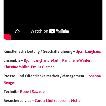
Künstlerische Leitung / Geschäftsführung
–
Björn Langhans
Ensemble
–
Björn Langhans
,
Martin Karl
,
Irene Winter
,
Christine Müller
,
Emilia Giertler
Presse- und Öffentlichkeitsarbeit / Management
–
Johanna
Renger
Technik
–
Robert Sawade
Besucherservice
–
Carola Lüdtke
,
Leonie Motter