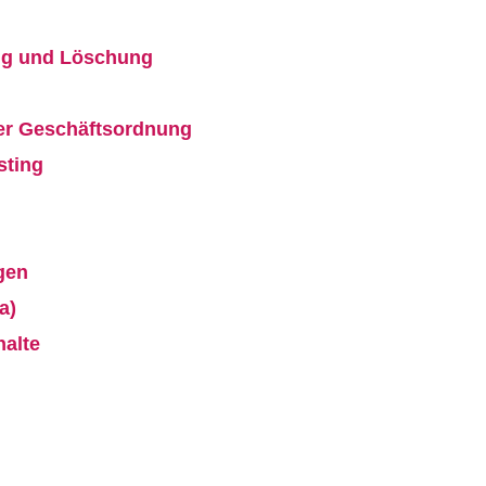
ung und Löschung
er Geschäftsordnung
sting
gen
a)
halte