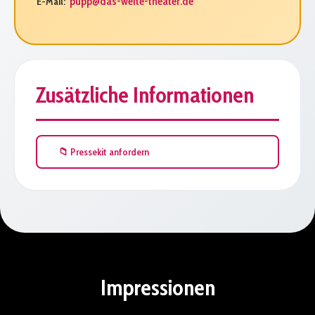
pupp@das-weite-theater.de
E-Mail:
Zusätzliche Informationen
📁 Pressekit anfordern
Impressionen