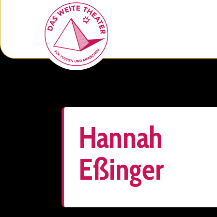
Hannah
Eßinger