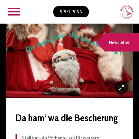
SPIELPLAN
Newsletter
Da ham‘ wa die Bescherung
Stalltür – äh Vorhang- auf für weitere