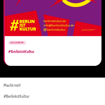
ALLGEMEIN
#BerlinIstKultur
Macht mit!
#BerlinIstKultur