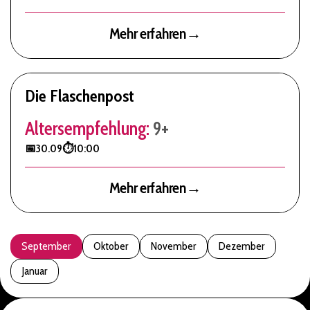
Mehr erfahren
→
Die Flaschenpost
Altersempfehlung:
9+
📅
30.09
⏱️
10:00
Mehr erfahren
→
September
Oktober
November
Dezember
Januar