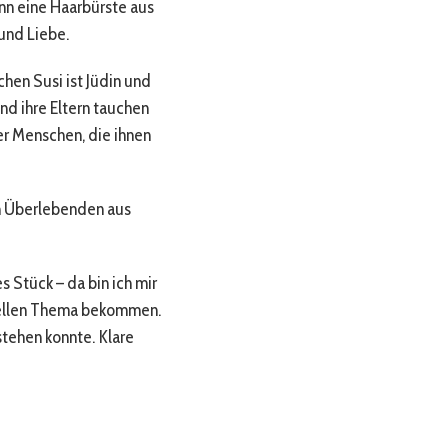
nn eine Haarbürste aus
und Liebe.
hen Susi ist Jüdin und
und ihre Eltern tauchen
er Menschen, die ihnen
on Überlebenden aus
 Stück – da bin ich mir
uellen Thema bekommen.
stehen konnte. Klare