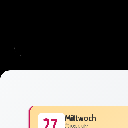
Mittwoch
27.
⏱️ 10:00 Uhr