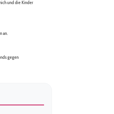
 mich und die Kinder
n an.
onds gegen