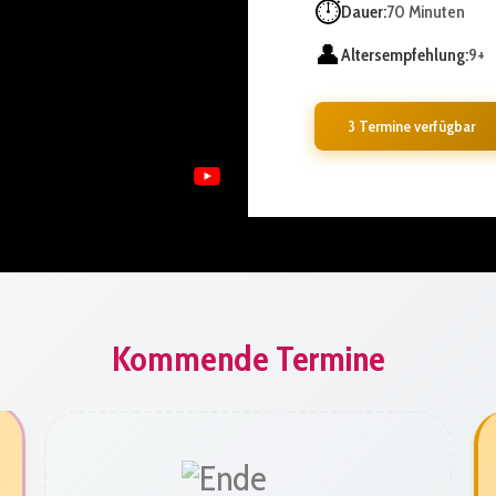
⏱️
Dauer:
70 Minuten
👤
Altersempfehlung:
9+
3 Termine verfügbar
Kommende Termine