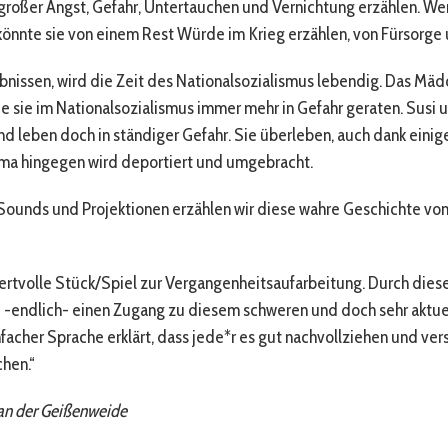
großer Angst, Gefahr, Untertauchen und Vernichtung erzählen. We
 könnte sie von einem Rest Würde im Krieg erzählen, von Fürsorge 
bnissen, wird die Zeit des Nationalsozialismus lebendig. Das Mädc
 wie sie im Nationalsozialismus immer mehr in Gefahr geraten. Susi 
nd leben doch in ständiger Gefahr. Sie überleben, auch dank einig
Oma hingegen wird deportiert und umgebracht.
 Sounds und Projektionen erzählen wir diese wahre Geschichte v
ertvolle Stück/Spiel zur Vergangenheitsaufarbeitung. Durch dieses
S -endlich- einen Zugang zu diesem schweren und doch sehr akt
nfacher Sprache erklärt, dass jede*r es gut nachvollziehen und ver
hen.“
 an der Geißenweide