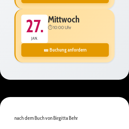
Mittwoch
27.
⏱️ 10:00 Uhr
JAN.
🎫 Buchung anfordern
nach dem Buch von Birgitta Behr