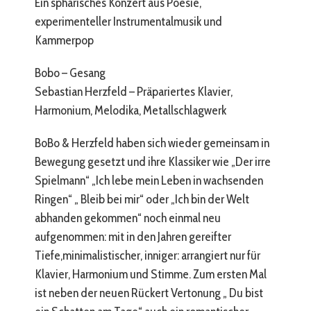
Ein sphärisches Konzert aus Poesie,
experimenteller Instrumentalmusik und
Kammerpop
Bobo – Gesang
Sebastian Herzfeld – Präpariertes Klavier,
Harmonium, Melodika, Metallschlagwerk
BoBo & Herzfeld haben sich wieder gemeinsam in
Bewegung gesetzt und ihre Klassiker wie „Der irre
Spielmann“ „Ich lebe mein Leben in wachsenden
Ringen“ „ Bleib bei mir“ oder „Ich bin der Welt
abhanden gekommen“ noch einmal neu
aufgenommen: mit in den Jahren gereifter
Tiefe,minimalistischer, inniger: arrangiert nur für
Klavier, Harmonium und Stimme. Zum ersten Mal
ist neben der neuen Rückert Vertonung „ Du bist