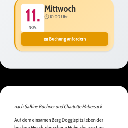
Mittwoch
11.
⏱️ 10:00 Uhr
NOV.
🎫 Buchung anfordern
nach SaBine Büchner und Charlotte Habersack
Auf dem einsamen Berg Dogglspitz leben der
bockige Hirsch, das scheue Huhn, die garstige