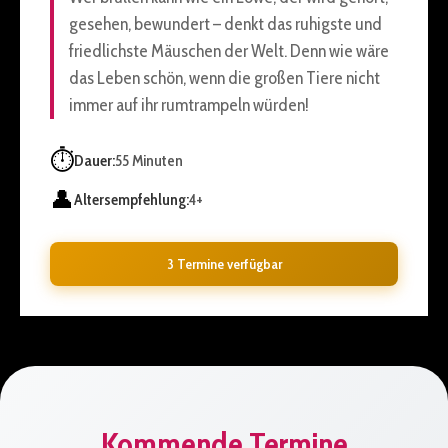
gesehen, bewundert – denkt das ruhigste und
friedlichste Mäuschen der Welt. Denn wie wäre
das Leben schön, wenn die großen Tiere nicht
immer auf ihr rumtrampeln würden!
⏱️
Dauer:
55 Minuten
👤
Altersempfehlung:
4+
3 Termine verfügbar
Kommende Termine