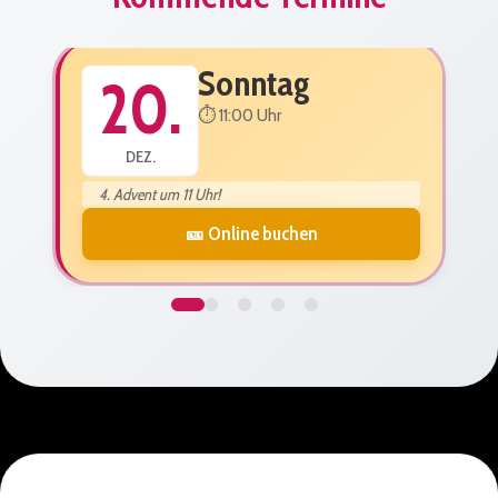
Sonntag
20.
⏱️ 11:00 Uhr
DEZ.
4. Advent um 11 Uhr!
🎫 Online buchen